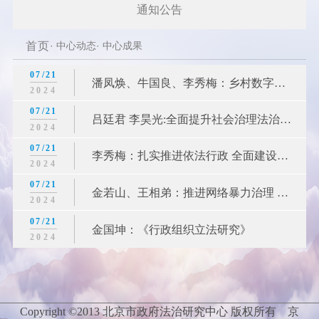
通知公告
首页
· 中心动态· 中心成果
07/21
潘凤焕、牛国良、李秀梅：乡村数字金
2024
融建设的法律治理
07/21
吕廷君 李昊光:全面提升社会治理法治化
2024
水平
07/21
李秀梅：扎实推进依法行政 全面建设法
2024
治政府
07/21
金若山、王相弟：推进网络暴力治理 以
2024
法治守护网络家园
07/21
金国坤：《行政组织立法研究》
2024
Copyright ©2013 北京市政府法治研究中心 版权所有
京