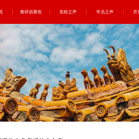
况
教研咨聚焦
党校之声
学员之声
开