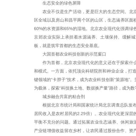
生态安全的绿色屏障
农业不仅是生产活动，更是巨大的生态空间。北
区全域以及房山和昌平两个区的山区，生态涵养区面积
60%的水资源和65%的湿地。北京农业现代化强调
京郊农业实际上承担着水源涵养、土壤保持、缓解城
板，就是筑牢首都的生态安全基底。
大国首都农业科技创新的示范窗口
作为首都，北京农业现代化的意义还在于探索什
和模式。一方面，依托顶尖科研院所和种业企业，打造“
键领域的“卡脖子”技术，成为农业科技创新“策源地”
为载体，探索“科技换土地、数据换产量”路径，成为数
城乡融合共富的粘合剂
根据北京市统计局和国家统计局北京调查总队发布的
居民收入是农村居民的2.29倍）。农业现代化更深
平衡不充分的问题。通过拓展农业生态涵养、休闲旅游
产业链增值收益留在乡村，让农民通过股份合作、资