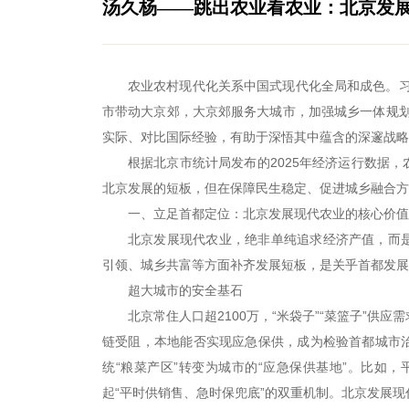
汤久杨——跳出农业看农业：北京发
农业农村现代化关系中国式现代化全局和成色。习
市带动大京郊，大京郊服务大城市，加强城乡一体规划
实际、对比国际经验，有助于深悟其中蕴含的深邃战略
根据北京市统计局发布的2025年经济运行数据，农
北京发展的短板，但在保障民生稳定、促进城乡融合方
一、立足首都定位：北京发展现代农业的核心价值
北京发展现代农业，绝非单纯追求经济产值，而
引领、城乡共富等方面补齐发展短板，是关乎首都发展
超大城市的安全基石
北京常住人口超2100万，“米袋子”“菜篮子”供
链受阻，本地能否实现应急保供，成为检验首都城市
统“粮菜产区”转变为城市的“应急保供基地”。比如，
起“平时供销售、急时保兜底”的双重机制。北京发展