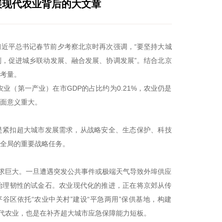
展现代农业背后的大文章
近平总书记春节前夕考察北京时再次强调，“要坚持大城
，促进城乡联动发展、融合发展、协调发展”。结合北京
考量。
业（第一产业）在市GDP的占比约为0.21%，农业仍是
面意义重大。
是紧扣超大城市发展需求，从战略安全、生态保护、科技
全局的重要战略任务。
应需求巨大。一旦遭遇突发公共事件或极端天气导致外埠供应
治理韧性的试金石。农业现代化的推进，正在将京郊从传
平谷区依托“农业中关村”建设“平急两用”保供基地，构建
现代农业，也是在补齐超大城市应急保障能力短板。