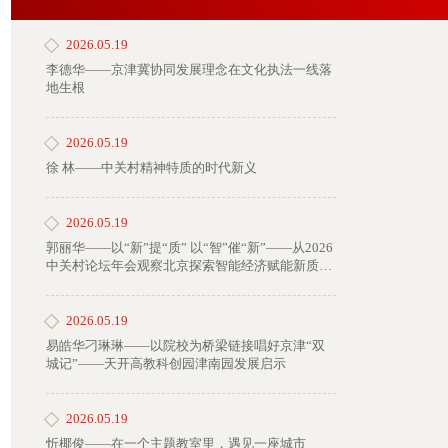
2026.05.19
李德华——京津冀协同发展理念在文化执法一线落
地生根
2026.05.19
徐 林——中关村精神特质的时代新义
2026.05.19
郭丽华——以“新”提“质” 以“智”催“新”——从2026
中关村论坛年会观察北京探索智能经济赋能新质生
产力的实践路径
2026.05.19
易皓华刁琳琳——以院校为桥梁链接唱好京津“双
城记”——天开高教科创园津南园发展启示
2026.05.19
忻椰俊——在一个主题教室里，遇见一座城市