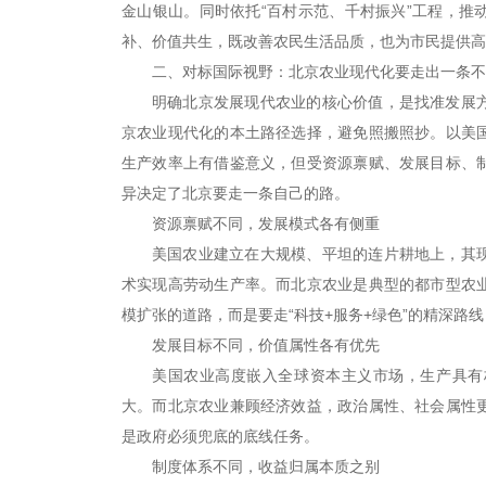
金山银山。同时依托“百村示范、千村振兴”工程，推
补、价值共生，既改善农民生活品质，也为市民提供高
二、对标国际视野：北京农业现代化要走出一条不
明确北京发展现代农业的核心价值，是找准发展
京农业现代化的本土路径选择，避免照搬照抄。以美
生产效率上有借鉴意义，但受资源禀赋、发展目标、
异决定了北京要走一条自己的路。
资源禀赋不同，发展模式各有侧重
美国农业建立在大规模、平坦的连片耕地上，其
术实现高劳动生产率。而北京农业是典型的都市型农
模扩张的道路，而是要走“科技+服务+绿色”的精深路
发展目标不同，价值属性各有优先
美国农业高度嵌入全球资本主义市场，生产具有
大。而北京农业兼顾经济效益，政治属性、社会属性
是政府必须兜底的底线任务。
制度体系不同，收益归属本质之别