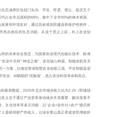
京生态涵养区包括门头沟、平谷、怀柔、密云、延庆五个
约占全市总面积的68%，集中了全市80%的林木资源、
绿色发展和环境友好，通过高标准农田建设和保护性耕作，
市热岛效应的生态功能。从这个意义上说，补上农业短
么样的未来农业形态，为国家农业现代化输出技术、标准
农业中关村”“种业之都”，攻克核心种源、智能农机等关
。另一方面，以海淀翠湖智慧农业创新工场、平谷智能温室
字农业、AI赋能的“试验场”，抢占农业科技革命制高点。
最新数据，2025年北京市城乡收入比为2.29（即城镇
层的意义在于通过产业变革推动城乡关系重塑，解决发展不
、文化传承等多元功能，以“企业+合作社+农户”模式将
产入股获得财产性收入，让绿水青山真正变成农民增收的